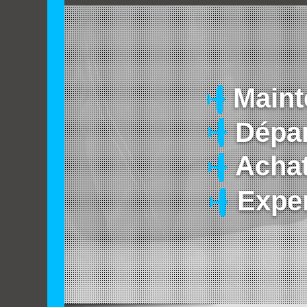
Main
Dépa
Achat
Exper