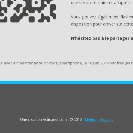
une structure claire et adaptée.
Vous pouvez également flashe
disposition pour arriver sur cett
N’hésitez pas à le partager 
ée avec
air maintenance
,
qr code
,
smartphone
, le
18 juin 2014
par
fred@ast
Une création Asticonet.com - © 2015 -
Mentions légales