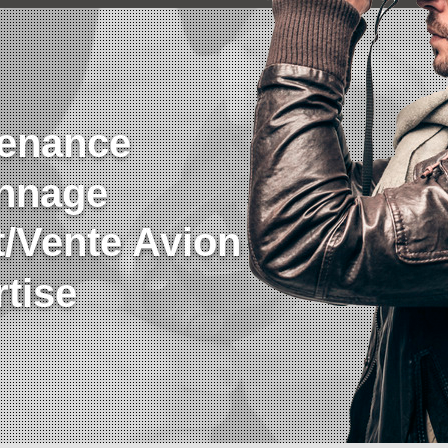
tenance
nnage
/Vente Avion
tise