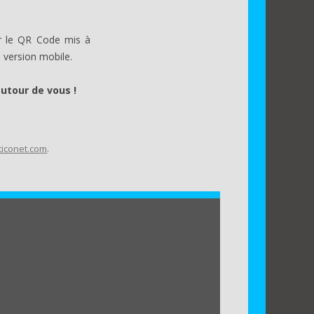
r le QR Code mis à
e version mobile.
autour de vous !
iconet.com
.